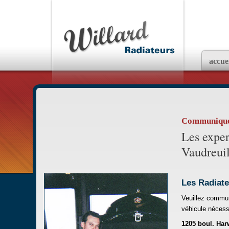
accue
Communiquez
Les exper
Vaudreui
Les Radiate
Veuillez commun
véhicule nécessi
1205 boul. Ha