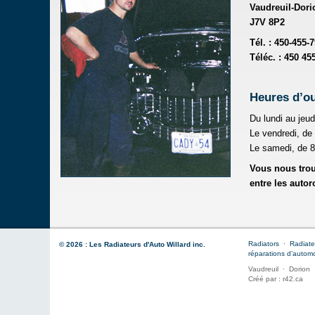
Vaudreuil-Dori
J7V 8P2
Tél. : 450-455-
Téléc. : 450 45
Heures d’ou
Du lundi au jeud
Le vendredi, de 
Le samedi, de 8
Vous nous trou
entre les autor
Radiators
∙
Radiat
© 2026 : Les Radiateurs d'Auto Willard inc.
réparations d’autom
Vaudreuil
∙
Dorion
Créé par :
r42.ca