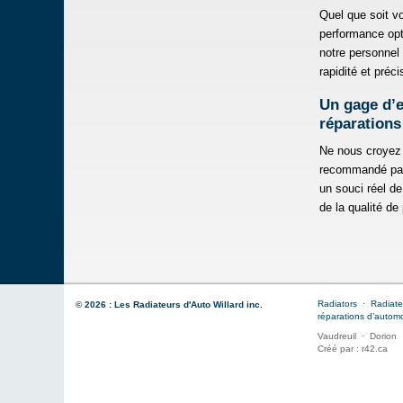
Quel que soit v
performance opt
notre personnel 
rapidité et préci
Un gage d’e
réparations
Ne nous croyez 
recommandé par
un souci réel de
de la qualité de
Radiators
∙
Radiat
© 2026 : Les Radiateurs d'Auto Willard inc.
réparations d’autom
Vaudreuil
∙
Dorion
Créé par :
r42.ca